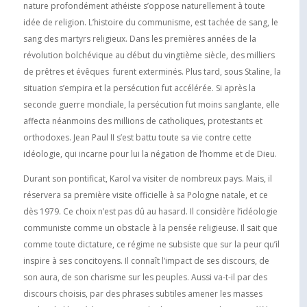
nature profondément athéiste s’oppose naturellement à toute
idée de religion. L’histoire du communisme, est tachée de sang, le
sang des martyrs religieux. Dans les premières années de la
révolution bolchévique au début du vingtième siècle, des milliers
de prêtres et évêques furent exterminés. Plus tard, sous Staline, la
situation s’empira et la persécution fut accélérée. Si après la
seconde guerre mondiale, la persécution fut moins sanglante, elle
affecta néanmoins des millions de catholiques, protestants et
orthodoxes. Jean Paul II s’est battu toute sa vie contre cette
idéologie, qui incarne pour lui la négation de l’homme et de Dieu.
Durant son pontificat, Karol va visiter de nombreux pays. Mais, il
réservera sa première visite officielle à sa Pologne natale, et ce
dès 1979. Ce choix n’est pas dû au hasard. Il considère l’idéologie
communiste comme un obstacle à la pensée religieuse. Il sait que
comme toute dictature, ce régime ne subsiste que sur la peur qu’il
inspire à ses concitoyens. Il connaît l’impact de ses discours, de
son aura, de son charisme sur les peuples. Aussi va-t-il par des
discours choisis, par des phrases subtiles amener les masses