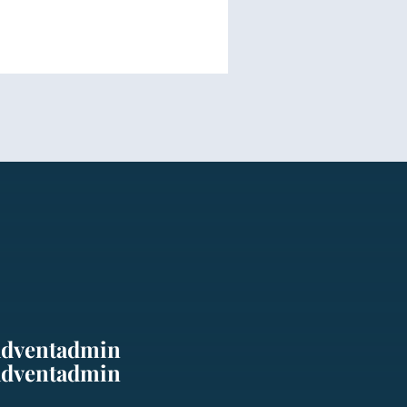
adventadmin
adventadmin