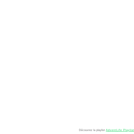
Découvrez la playlist
AdventLife Playlis