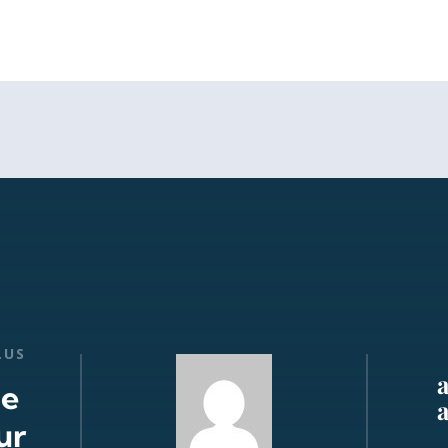
LUS
de
ur