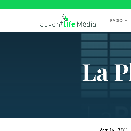
RADIO
La P
Avr 14, 2011