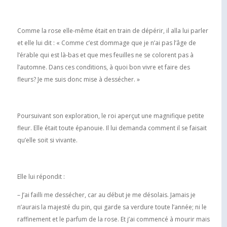
Comme la rose elle-même était en train de dépérir, il alla lui parler
et elle lui dit : « Comme c’est dommage que je n’ai pas l’âge de
l’érable qui est là-bas et que mes feuilles ne se colorent pas à
l’automne. Dans ces conditions, à quoi bon vivre et faire des
fleurs? Je me suis donc mise à dessécher. »
Poursuivant son exploration, le roi aperçut une magnifique petite
fleur. Elle était toute épanouie. Il lui demanda comment il se faisait
qu’elle soit si vivante.
Elle lui répondit :
– J’ai failli me dessécher, car au début je me désolais. Jamais je
n’aurais la majesté du pin, qui garde sa verdure toute l’année; ni le
raffinement et le parfum de la rose. Et j’ai commencé à mourir mais