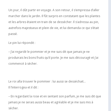
Un jour, il dût partir en voyage. A son retour, il s’empressa d’aller
marcher dans le jardin. Il fût surpris en constatant que les plantes
et les arbres étaient en train de se dessécher. Il s’adressa au pin,
autrefois majestueux et plein de vie, et lui demanda ce qui s’était
passé.
Le pin lui répondit :
– J’ai regardé le pommier et je me suis dit que jamais je ne
produirais les bons fruits qu’il porte. Je me suis découragé et j’ai
commencé à sécher.
Le roi alla trouver le pommier : lui aussi se desséchait…
Il l’interrogea et il dit :
– En regardant la rose et en sentant son parfum, je me suis dit que
jamais je ne serais aussi beau et agréable et je me suis mis à
sécher.