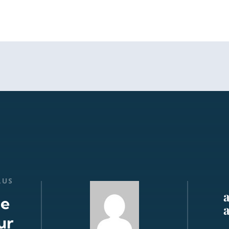
LUS
de
ur