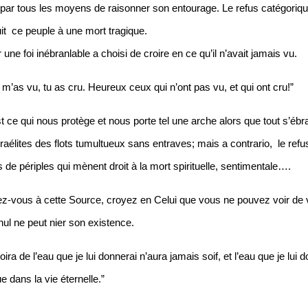
é par tous les moyens de raisonner son entourage. Le refus catégorique
it  ce peuple à une mort tragique.
une foi inébranlable a choisi de croire en ce qu’il n’avait jamais vu.
 m’as vu, tu as cru. Heureux ceux qui n’ont pas vu, et qui ont cru!”
st ce qui nous protège et nous porte tel une arche alors que tout s’ébra
sraélites des flots tumultueux sans entraves; mais a contrario,  le refus
 de périples qui mènent droit à la mort spirituelle, sentimentale….
dez-vous à cette Source, croyez en Celui que vous ne pouvez voir de v
nul ne peut nier son existence.
oira de l’eau que je lui donnerai n’aura jamais soif, et l’eau que je lui 
ue dans la vie éternelle.”