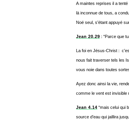
A maintes reprises il a tent
là inconnue de tous, a condu
Noé seul, s’étant appuyé sur 
Jean 20.29
 :
 “Parce que tu
La foi en Jésus-Christ :  c’e
nous fait traverser tels les I
vous noie dans toutes sortes
Ayez donc ainsi la vie, ren
comme le vent est invisible 
Jean 4.14
“mais celui qui b
source d’eau qui jaillira jusq