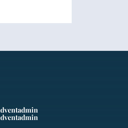
adventadmin
adventadmin