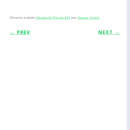
Découvrez la playlist
AdventLife Playlist #12
avec
Various Artists
←
PREV
NEXT
→