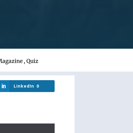
Magazine
,
Quiz
LinkedIn
0