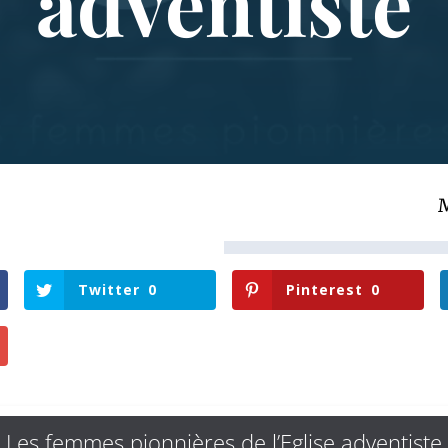
adventiste
Twitter
0
Pinterest
0
Les femmes pionnières de l’Eglise adventiste