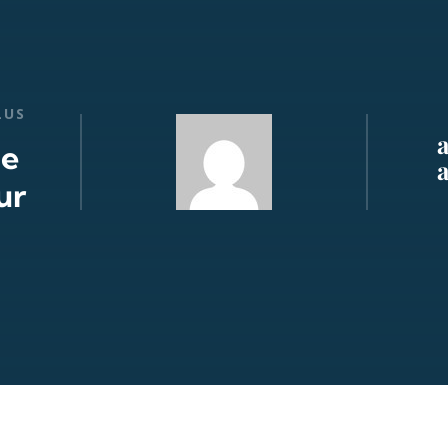
LUS
de
ur