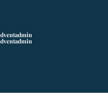
adventadmin
adventadmin