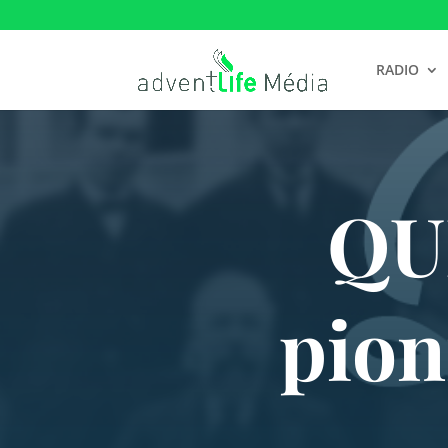
RADIO
QU
pion