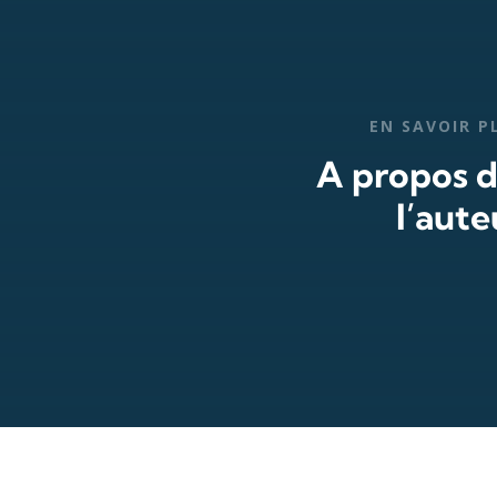
EN SAVOIR P
A propos 
l’aute