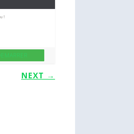
e Adventiste ? Bon jeu !
DEMARRER
NEXT
→