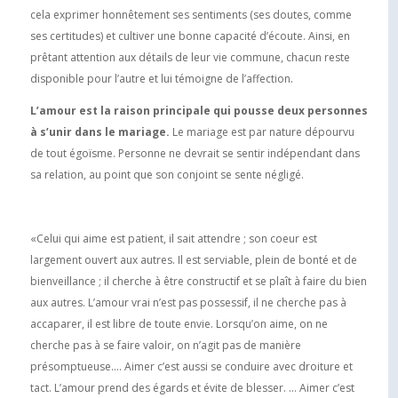
cela exprimer honnêtement ses sentiments (ses doutes, comme
ses certitudes) et cultiver une bonne capacité dʼécoute. Ainsi, en
prêtant attention aux détails de leur vie commune, chacun reste
disponible pour lʼautre et lui témoigne de lʼaffection.
Lʼamour est la raison principale qui pousse deux personnes
à sʼunir dans le mariage.
Le mariage est par nature dépourvu
de tout égoïsme. Personne ne devrait se sentir indépendant dans
sa relation, au point que son conjoint se sente négligé.
«Celui qui aime est patient, il sait attendre ; son coeur est
largement ouvert aux autres. Il est serviable, plein de bonté et de
bienveillance ; il cherche à être constructif et se plaît à faire du bien
aux autres. Lʼamour vrai nʼest pas possessif, il ne cherche pas à
accaparer, il est libre de toute envie. Lorsquʼon aime, on ne
cherche pas à se faire valoir, on nʼagit pas de manière
présomptueuse…. Aimer cʼest aussi se conduire avec droiture et
tact. Lʼamour prend des égards et évite de blesser. … Aimer cʼest