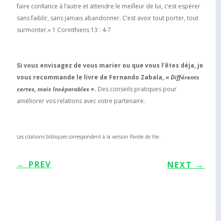
faire conﬁance à lʼautre et attendre le meilleur de lui, cʼest espérer
sans faiblir, sans jamais abandonner. Cʼest avoir tout porter, tout
surmonter.» 1 Corinthiens 13 : 4-7
Si vous envisagez de vous marier ou que vous lʼêtes déja, je
vous recommande le livre de Fernando Zabala, «
Différents
certes, mais Inséparables »
.
Des conseils pratiques pour
améliorer vos relations avec votre partenaire.
Les citations bibliques correspondent à la version Parole de Vie.
←
PREV
NEXT
→