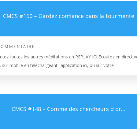
CMCS #150 – Gardez confiance dans la tourmente
COMMENTAIRE
tez toutes les autres méditations en REPLAY ICI Ecoutez en direct vo
, sur mobile en téléchargeant l'application ici, ou sur votre...
CMCS #148 – Comme des chercheurs d or…