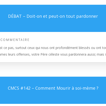
DÉBAT – Doit-on et peut-on tout pardonner
 COMMENTAIRE
est ce pas, surtout ceux qui nous ont profondément blessés ou ont 
mes leurs offenses, votre Père céleste vous pardonnera aussi; mais si
CMCS #142 – Comment Mourir à soi-mème ?