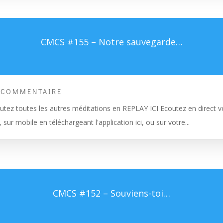
CMCS #155 – Notre sauvegarde…
 COMMENTAIRE
tez toutes les autres méditations en REPLAY ICI Ecoutez en direct vo
, sur mobile en téléchargeant l'application ici, ou sur votre...
CMCS #152 – Souviens-toi…