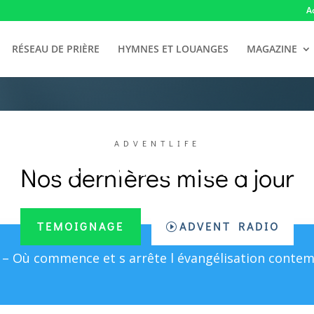
A
RÉSEAU DE PRIÈRE
HYMNES ET LOUANGES
MAGAZINE
Vie Chrétienne
ADVENTLIFE
Nos dernières mise a jour
TEMOIGNAGE
ADVENT RADIO
n – Où commence et s arrête l évangélisation contem