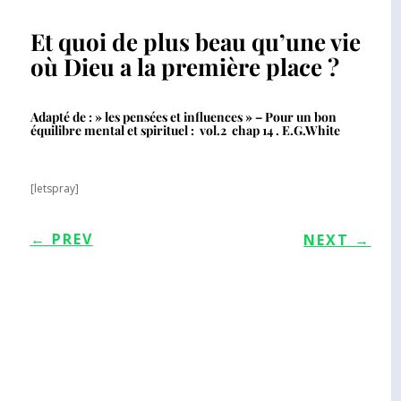
Et quoi de plus beau qu’une vie
où Dieu a la première place ?
Adapté de : » les pensées et influences » – Pour un bon
équilibre mental et spirituel : vol.2 chap 14 . E.G.White
[letspray]
←
PREV
NEXT
→