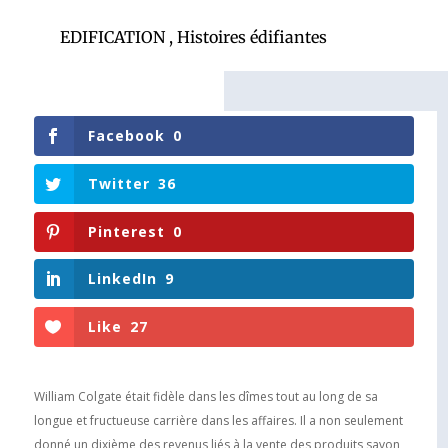
EDIFICATION
,
Histoires édifiantes
Facebook
0
Twitter
36
Pinterest
0
LinkedIn
9
Like
27
William Colgate était fidèle dans les dîmes tout au long de sa
longue et fructueuse carrière dans les affaires. Il a non seulement
donné un dixième des revenus liés à la vente des produits savon