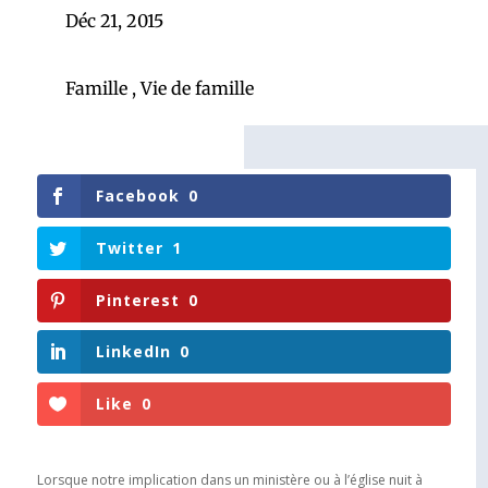
Déc 21, 2015
Famille
,
Vie de famille
Facebook
0
Twitter
1
Pinterest
0
LinkedIn
0
Like
0
Lorsque notre implication dans un ministère ou à l’église nuit à