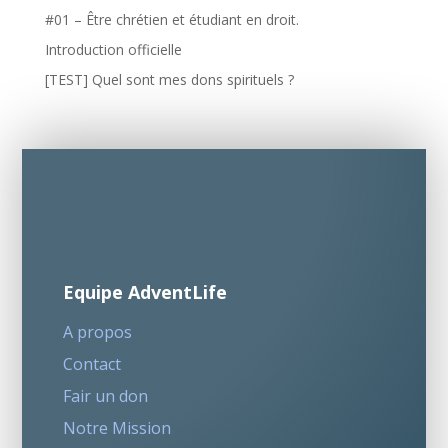
#01 – Être chrétien et étudiant en droit.
Introduction officielle
[TEST] Quel sont mes dons spirituels ?
Equipe AdventLife
A propos
Contact
Fair un don
Notre Mission