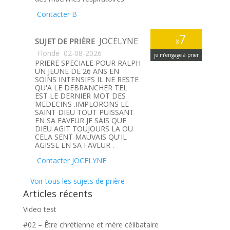
Contacter B
7
JOCELYNE
SUJET DE PRIÈRE
x
Floride
02-08-2026
je m’engage à prier
PRIERE SPECIALE POUR RALPH
UN JEUNE DE 26 ANS EN
SOINS INTENSIFS IL NE RESTE
QU'A LE DEBRANCHER TEL
EST LE DERNIER MOT DES
MEDECINS .IMPLORONS LE
SAINT DIEU TOUT PUISSANT
EN SA FAVEUR JE SAIS QUE
DIEU AGIT TOUJOURS LA OU
CELA SENT MAUVAIS QU'IL
AGISSE EN SA FAVEUR .
Contacter JOCELYNE
Voir tous les sujets de prière
Articles récents
Video test
#02 – Être chrétienne et mère célibataire