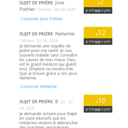
2
Jose
SUJET DE PRIÈRE
x
Pothier
Quebec
06-08-2026
je m’engage à prier
Contacter Jose Pothier
12
Nehemie
SUJET DE PRIÈRE
x
Ottawa
02-08-2026
je m’engage à prier
Je demande une requête de
prière pour ma santé. Je suis
souvent malade sans connaître
les causes de mes maux. Dieu
est le grand médecin qui guérit
tout. J’implore sa miséricorde.
Que je trouve gràce a ses yeux.
Nehemie
Contacter Nehemie
10
B
SUJET DE PRIÈRE
x
Qc
02-
08-2026
je m’engage à prier
Je demande victoire pour Ralph
en soins intensifs que les
médecins veulent le débrancher
des machines respiratoires