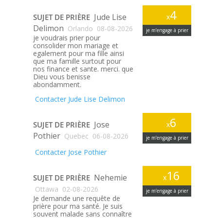
4
Jude Lise
SUJET DE PRIÈRE
x
Delimon
Orlando
08-08-2026
je m’engage à prier
je voudrais prier pour
consolider mon mariage et
egalement pour ma fille ainsi
que ma famille surtout pour
nos finance et sante. merci. que
Dieu vous benisse
abondamment.
Contacter Jude Lise Delimon
6
Jose
SUJET DE PRIÈRE
x
Pothier
Quebec
06-08-2026
je m’engage à prier
Contacter Jose Pothier
16
Nehemie
SUJET DE PRIÈRE
x
Ottawa
02-08-2026
je m’engage à prier
Je demande une requête de
prière pour ma santé. Je suis
souvent malade sans connaître