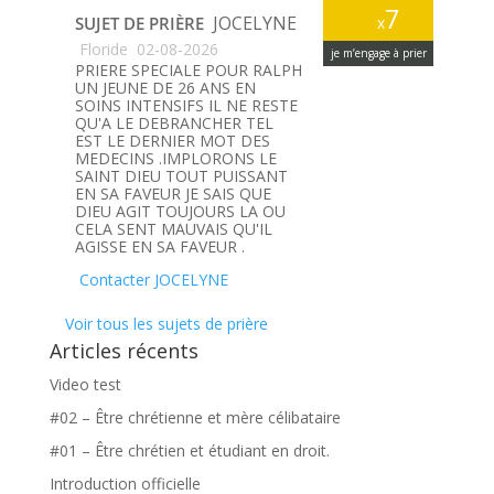
7
JOCELYNE
SUJET DE PRIÈRE
x
Floride
02-08-2026
je m’engage à prier
PRIERE SPECIALE POUR RALPH
UN JEUNE DE 26 ANS EN
SOINS INTENSIFS IL NE RESTE
QU'A LE DEBRANCHER TEL
EST LE DERNIER MOT DES
MEDECINS .IMPLORONS LE
SAINT DIEU TOUT PUISSANT
EN SA FAVEUR JE SAIS QUE
DIEU AGIT TOUJOURS LA OU
CELA SENT MAUVAIS QU'IL
AGISSE EN SA FAVEUR .
Contacter JOCELYNE
Voir tous les sujets de prière
Articles récents
Video test
#02 – Être chrétienne et mère célibataire
#01 – Être chrétien et étudiant en droit.
Introduction officielle