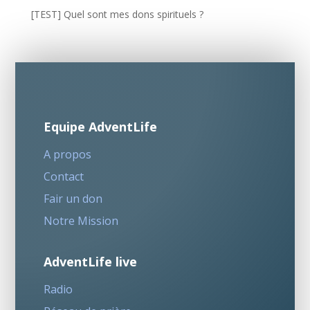
[TEST] Quel sont mes dons spirituels ?
Equipe AdventLife
A propos
Contact
Fair un don
Notre Mission
AdventLife live
Radio