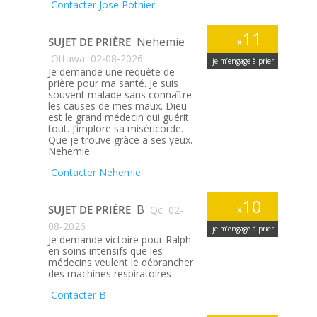
Contacter Jose Pothier
11
Nehemie
SUJET DE PRIÈRE
x
Ottawa
02-08-2026
je m’engage à prier
Je demande une requête de
prière pour ma santé. Je suis
souvent malade sans connaître
les causes de mes maux. Dieu
est le grand médecin qui guérit
tout. J’implore sa miséricorde.
Que je trouve gràce a ses yeux.
Nehemie
Contacter Nehemie
10
B
SUJET DE PRIÈRE
x
Qc
02-
08-2026
je m’engage à prier
Je demande victoire pour Ralph
en soins intensifs que les
médecins veulent le débrancher
des machines respiratoires
Contacter B