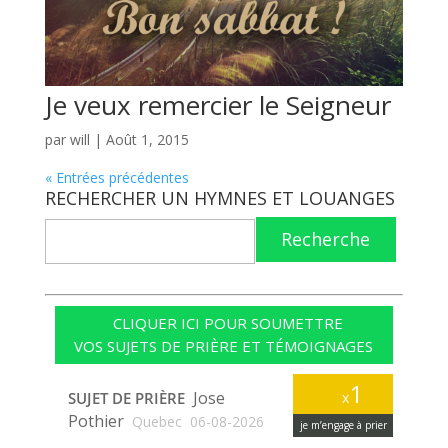
Je veux remercier le Seigneur
par
will
|
Août 1, 2015
« Entrées précédentes
RECHERCHER UN HYMNES ET LOUANGES
Recherche
CLIQUER ICI POUR SOUMETTRE
VOS SUJETS DE PRIÈRE ET TÉMOIGNAGES
1
Jose
SUJET DE PRIÈRE
x
Pothier
Quebec
06-08-2026
je m’engage à prier