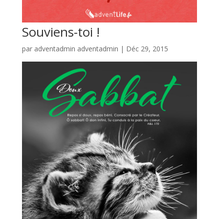
Souviens-toi !
par
adventadmin adventadmin
|
Déc 29, 2015