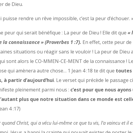
r de Dieu.
ui puisse rendre un rêve impossible, c’est la peur d’échouer.
 peur qui serait bénéfique : La peur de Dieu ! Elle dit que
« 
la connaissance » (Proverbes 1 :7).
En effet, cette peur de
rtaines situations ou réagir sans le vouloir ! La peur de Dieu
s qui sont alors le CO-MMEN-CE-MENT de la connaissance ! 
se qui amènera autre chose… 1 Jean 4 :18 te dit que
toutes 
, à partir d’aujourd’hui
. Le verset qui précède le passage ci-
ifeste pleinement parmi nous :
c’est pour que nous ayons
’autant plus que notre situation dans ce monde est celle
 Jean 4 :17)
quand Christ, qui a vécu lui-même ce que tu vis, l’a vaincu et il 
oi, Jésus a banni la crainte qui pouvait exister de porter l