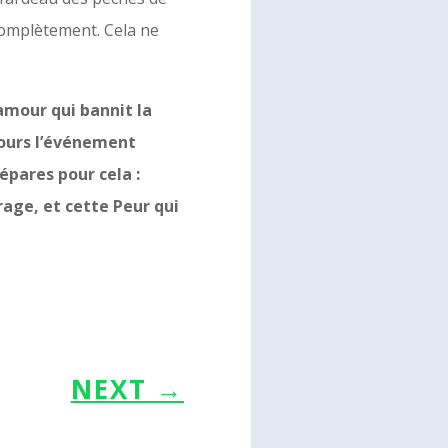
 complètement. Cela ne
amour qui bannit la
jours l’événement
répares pour cela :
rage, et cette Peur qui
NEXT
→