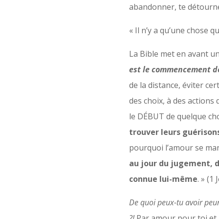
abandonner, te détourne
« Il n’y a qu’une chose q
La Bible met en avant une
est le commencement de 
de la distance, éviter ce
des choix, à des action
le DÉBUT de quelque cho
trouver leurs guérisons
pourquoi l’amour se man
au jour du jugement, d
connue lui-même
. » (1
De quoi peux-tu avoir peur 
?!
Par amour pour toi et m