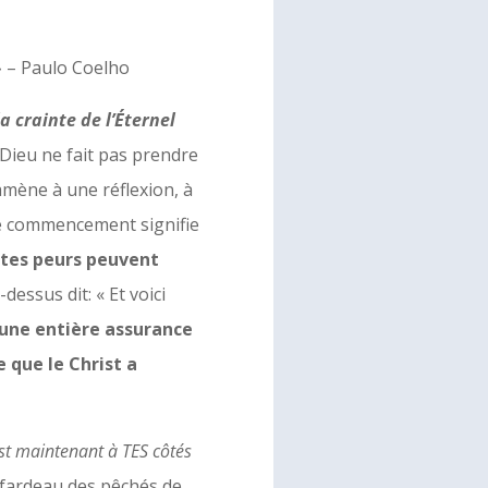
 » – Paulo Coelho
la crainte de l’Éternel
 Dieu ne fait pas prendre
 amène à une réflexion, à
Le commencement signifie
tes peurs peuvent
dessus dit: « Et voici
 une entière assurance
 que le Christ a
est maintenant à TES côtés
e fardeau des pêchés de