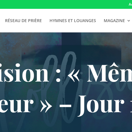
A
RÉSEAU DE PRIÈRE
HYMNES ET LOUANGES
MAGAZINE
ision : « Mê
eur » – Jour 