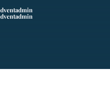
adventadmin
adventadmin