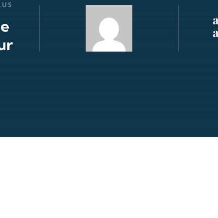
LUS
de
ur