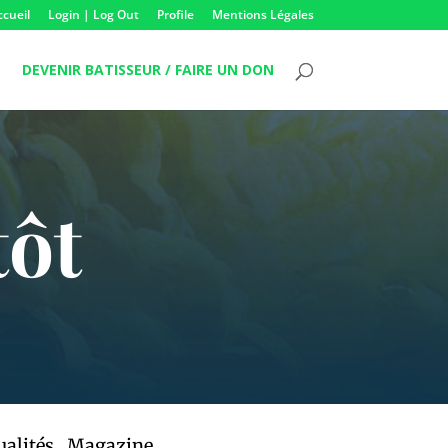
ccueil
Login | Log Out
Profile
Mentions Légales
DEVENIR BATISSEUR / FAIRE UN DON
tôt
ualités
,
Magazine