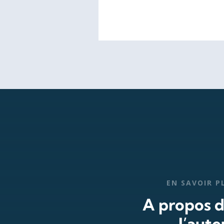
EN SAVOIR P
A propos 
l’aute