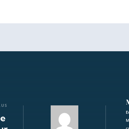
LUS
E
de
M
ur
c