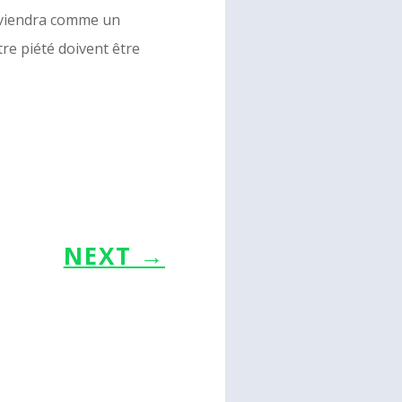
r viendra comme un
tre piété doivent être
NEXT
→