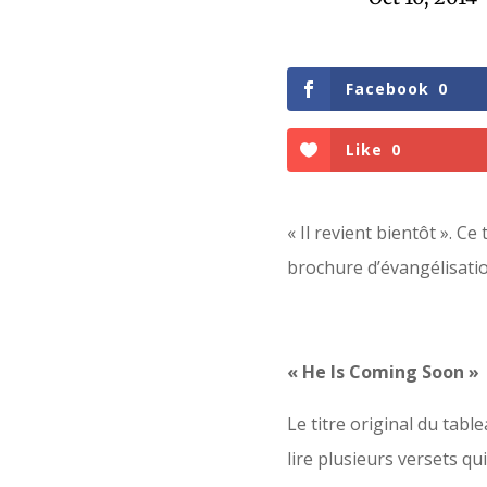
Facebook
0
Like
0
« Il revient bientôt ». C
brochure d’évangélisatio
« He Is Coming Soon »
Le titre original du tabl
lire plusieurs versets q