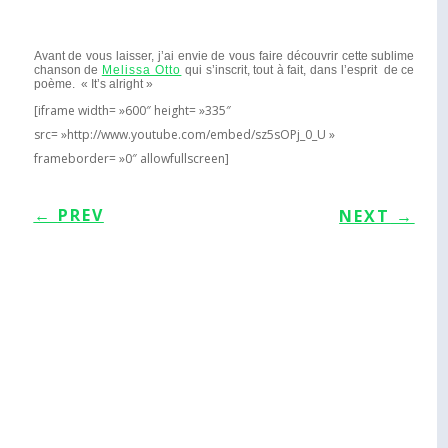
Avant de vous laisser, j’ai envie de vous faire découvrir cette sublime
chanson de
Melissa Otto
qui s’inscrit, tout à fait, dans l’esprit de ce
poème. « It’s alright »
[iframe width= »600″ height= »335″
src= »http://www.youtube.com/embed/sz5sOPj_0_U »
frameborder= »0″ allowfullscreen]
←
PREV
NEXT
→