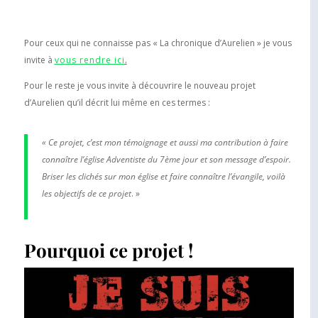
Pour ceux qui ne connaisse pas « La chronique d’Aurelien » je vous
invite à
vous rendre ici
.
Pour le reste je vous invite à découvrire le nouveau projet
d’Aurelien qu’il décrit lui même en ces termes :
« Ce projet, c’est mon témoignage et aussi ma contribution à faire
connaître l’église Adventiste du 7ème jour et son message d’espoir.
Briser les clichés sur mon église et faire connaître l’évangile, voilà
les objectifs de ce projet
. »
Pourquoi ce projet !