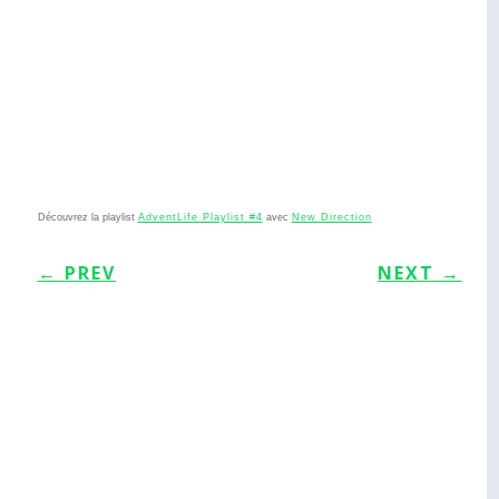
Découvrez la playlist
AdventLife Playlist #4
avec
New Direction
←
PREV
NEXT
→