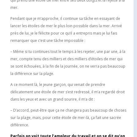
qui prend une étoile de mer entre ses deux doigts et la rejette à la
mer.
Pendant que je m’approche, il continue sa tâche en essayant de
lancer les étoiles de mer le plus loin possible dans la mer. Arrivé
près de lui, je le félicite pour ce qu’il a entrepris mais je lui fais
remarquer que c’est une tâche impossible :
– Même si tu continues tout le temps à les rejeter, une par une, à la
mer, compte tenu des milliers et des milliers d’étoiles de mer qui
se sont échouées, à la fin de la journée, on ne verra pas beaucoup
la différence sur la plage.
A ce moment là, le jeune garçon, qui venait de prendre
délicatement une étoile de mer s’est redressé, il m’a regardé droit
dans les yeux et avec un grand sourire, il m’a dit :
– D’accord, peut-être que ça ne changera pas beaucoup de choses
sur la plage, mais, pour cette étoile de mer-là, ça fait une sacrée
différence.
Parfois on voit toute l’ampleur du travail et on se dit qu’on