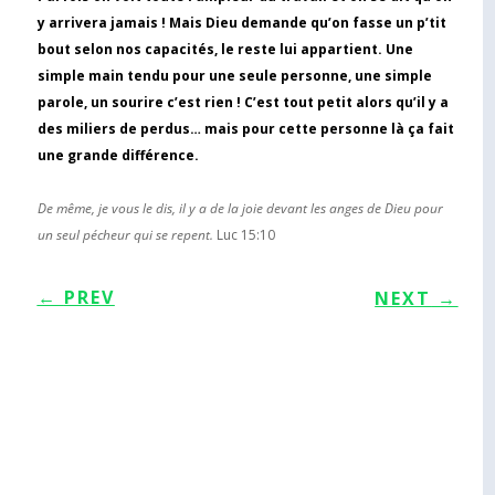
y arrivera jamais ! Mais Dieu demande qu’on fasse un p’tit
bout selon nos capacités, le reste lui appartient. Une
simple main tendu pour une seule personne, une simple
parole, un sourire c’est rien ! C’est tout petit alors qu’il y a
des miliers de perdus… mais pour cette personne là ça fait
une grande différence.
De même, je vous le dis, il y a de la joie devant les anges de Dieu pour
un seul pécheur qui se repent.
Luc 15:10
←
PREV
NEXT
→