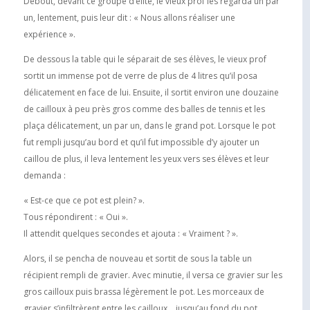
Debout, devant ce groupe d’élite, le vieux prof les regarda un par
un, lentement, puis leur dit : « Nous allons réaliser une
expérience ».
De dessous la table qui le séparait de ses élèves, le vieux prof
sortit un immense pot de verre de plus de 4 litres qu’il posa
délicatement en face de lui. Ensuite, il sortit environ une douzaine
de cailloux à peu près gros comme des balles de tennis et les
plaça délicatement, un par un, dans le grand pot. Lorsque le pot
fut rempli jusqu’au bord et qu’il fut impossible d’y ajouter un
caillou de plus, il leva lentement les yeux vers ses élèves et leur
demanda :
« Est-ce que ce pot est plein? ».
Tous répondirent : « Oui ».
Il attendit quelques secondes et ajouta : « Vraiment ? ».
Alors, il se pencha de nouveau et sortit de sous la table un
récipient rempli de gravier. Avec minutie, il versa ce gravier sur les
gros cailloux puis brassa légèrement le pot. Les morceaux de
gravier s’infiltrèrent entre les cailloux… jusqu’au fond du pot.