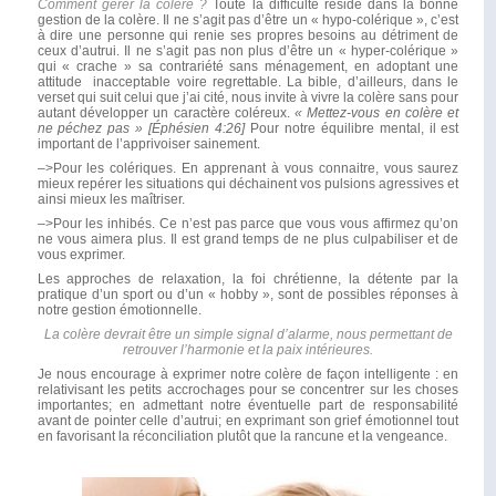
Comment gérer la colère
?
Toute la difficulté réside dans la bonne
gestion de la colère. Il ne s’agit pas d’être un « hypo-colérique », c’est
à dire une personne qui renie ses propres besoins au détriment de
ceux d’autrui. Il ne s’agit pas non plus d’être un « hyper-colérique »
qui « crache » sa contrariété sans ménagement, en adoptant une
attitude inacceptable voire regrettable. La bible, d’ailleurs, dans le
verset qui suit celui que j’ai cité, nous invite à vivre la colère sans pour
autant développer un caractère coléreux.
« Mettez-vous en colère et
ne péchez pas » [Éphésien 4:26]
Pour notre équilibre mental, il est
important de l’apprivoiser sainement.
–>Pour les colériques. En apprenant à vous connaitre, vous saurez
mieux repérer les situations qui déchainent vos pulsions agressives et
ainsi mieux les maîtriser.
–>Pour les inhibés. Ce n’est pas parce que vous vous affirmez qu’on
ne vous aimera plus. Il est grand temps de ne plus culpabiliser et de
vous exprimer.
Les approches de relaxation, la foi chrétienne, la détente par la
pratique d’un sport ou d’un « hobby », sont de possibles réponses à
notre gestion émotionnelle.
La colère devrait être un simple signal d’alarme, nous permettant de
retrouver l’harmonie et la paix intérieures.
Je nous encourage à exprimer notre colère de façon intelligente : en
relativisant les petits accrochages pour se concentrer sur les choses
importantes; en admettant notre éventuelle part de responsabilité
avant de pointer celle d’autrui; en exprimant son grief émotionnel tout
en favorisant la réconciliation plutôt que la rancune et la vengeance.