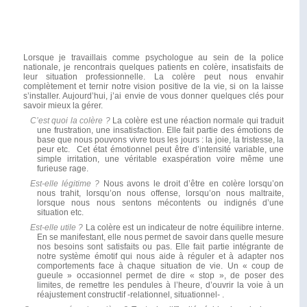
Lorsque je travaillais comme psychologue au sein de la police
nationale, je rencontrais quelques patients en colère, insatisfaits de
leur situation professionnelle. La colère peut nous envahir
complètement et ternir notre vision positive de la vie, si on la laisse
s’installer. Aujourd’hui, j’ai envie de vous donner quelques clés pour
savoir mieux la gérer.
C’est quoi la colère ?
La colère est une réaction normale qui traduit
une frustration, une insatisfaction. Elle fait partie des émotions de
base que nous pouvons vivre tous les jours : la joie, la tristesse, la
peur etc. Cet état émotionnel peut être d’intensité variable, une
simple irritation, une véritable exaspération voire même une
furieuse rage.
Est-elle légitime ?
Nous avons le droit d’être en colère lorsqu’on
nous trahit, lorsqu’on nous offense, lorsqu’on nous maltraite,
lorsque nous nous sentons mécontents ou indignés d’une
situation etc.
Est-elle utile ?
La colère est un indicateur de notre équilibre interne.
En se manifestant, elle nous permet de savoir dans quelle mesure
nos besoins sont satisfaits ou pas. Elle fait partie intégrante de
notre système émotif qui nous aide à réguler et à adapter nos
comportements face à chaque situation de vie. Un « coup de
gueule » occasionnel permet de dire « stop », de poser des
limites, de remettre les pendules à l’heure, d’ouvrir la voie à un
réajustement constructif -relationnel, situationnel- .