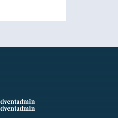
adventadmin
adventadmin