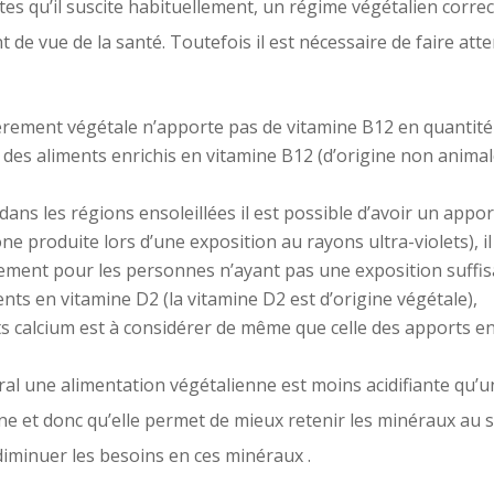
tes qu’il suscite habituellement, un régime végétalien cor
 de vue de la santé. Toutefois il est nécessaire de faire att
rement végétale n’apporte pas de vitamine B12 en quantité s
 des aliments enrichis en vitamine B12 (d’origine non anim
dans les régions ensoleillées il est possible d’avoir un appor
one produite lors d’une exposition au rayons ultra-violets),
ement pour les personnes n’ayant pas une exposition suffisa
s en vitamine D2 (la vitamine D2 est d’origine végétale),
s calcium est à considérer de même que celle des apports en 
éral une alimentation végétalienne est moins acidifiante qu’
e et donc qu’elle permet de mieux retenir les minéraux au s
 diminuer les besoins en ces minéraux .