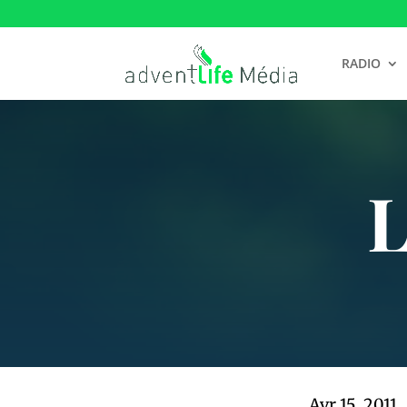
RADIO
L
Avr 15, 2011