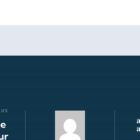
LUS
de
ur