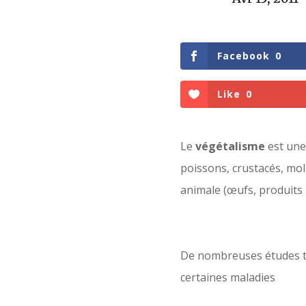
Facebook
0
Like
0
Le
végétalisme
est une
poissons, crustacés, mol
animale (œufs, produits la
De nombreuses études ten
certaines maladies