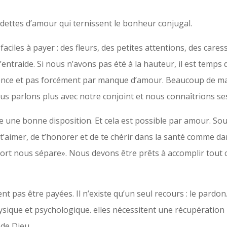
 dettes d’amour qui ternissent le bonheur conjugal.
aciles à payer : des fleurs, des petites attentions, des cares
’entraide. Si nous n’avons pas été à la hauteur, il est temps
igence et pas forcément par manque d’amour. Beaucoup de m
us parlons plus avec notre conjoint et nous connaîtrions ses
e une bonne disposition. Et cela est possible par amour. S
t’aimer, de t’honorer et de te chérir dans la santé comme dan
 mort nous sépare». Nous devons être prêts à accomplir tout
t pas être payées. Il n’existe qu’un seul recours : le pardon. 
ysique et psychologique. elles nécessitent une récupération 
de Dieu.