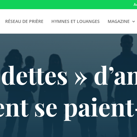
A
RÉSEAU DE PRIÈRE
HYMNES ET LOUANGES
MAGAZINE
 dettes » d’a
t se paient-