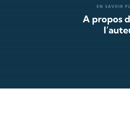
EN SAVOIR P
A propos 
l’aute