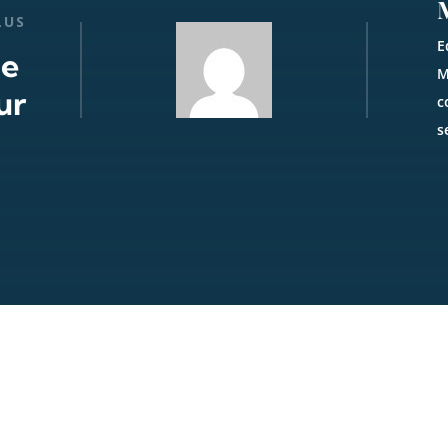
LUS
E
de
M
ur
c
s