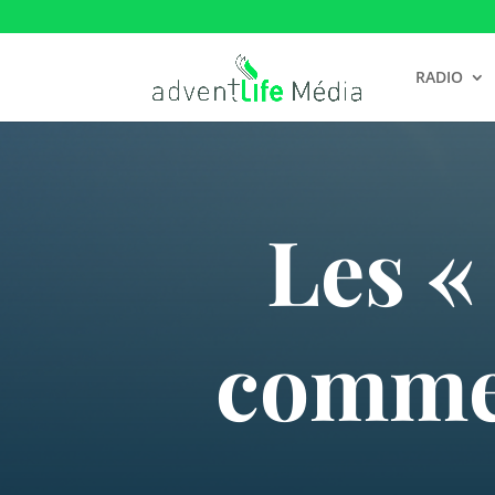
RADIO
Les «
commen