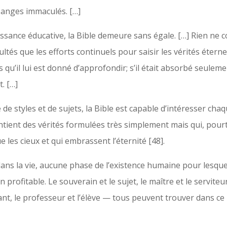
s anges immaculés. […]
issance éducative, la Bible demeure sans égale. […] Rien n
ltés que les efforts continuels pour saisir les vérités éternel
qu’il lui est donné d’approfondir; s’il était absorbé seulemen
t. […]
de styles et de sujets, la Bible est capable d’intéresser cha
ntient des vérités formulées très simplement mais qui, pour
e les cieux et qui embrassent l’éternité [48].
dans la vie, aucune phase de l’existence humaine pour lesquel
profitable. Le souverain et le sujet, le maître et le serviteur,
fant, le professeur et l’élève — tous peuvent trouver dans ce 