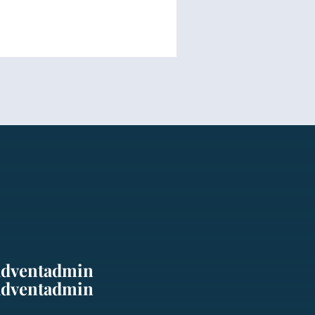
adventadmin
adventadmin