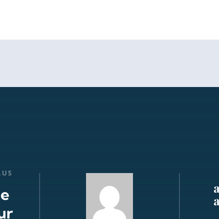
LUS
de
ur