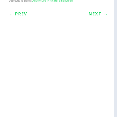
Découvrez la playlist
AdventLife Richard Smallwood
←
PREV
NEXT
→