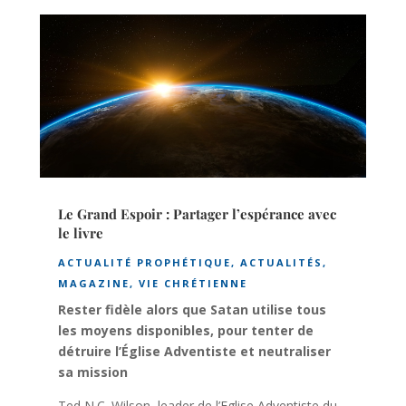
Le Grand Espoir : Partager l’espérance avec
le livre
ACTUALITÉ PROPHÉTIQUE
,
ACTUALITÉS
,
MAGAZINE
,
VIE CHRÉTIENNE
Rester fidèle alors que Satan utilise tous
les moyens disponibles, pour tenter de
détruire l’Église Adventiste et neutraliser
sa mission
Ted N.C. Wilson, leader de l’Eglise Adventiste du