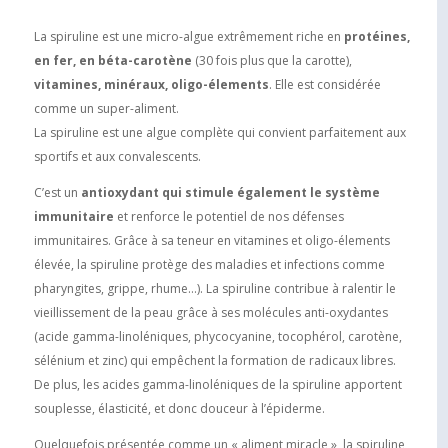
La spiruline est une micro-algue extrêmement riche en
protéines,
en fer, en béta-carotène
(30 fois plus que la carotte),
vitamines, minéraux, oligo-élements
. Elle est considérée
comme un super-aliment.
La spiruline est une algue complète qui convient parfaitement aux
sportifs et aux convalescents.
C’est un
antioxydant qui stimule également le système
immunitaire
et renforce le potentiel de nos défenses
immunitaires. Grâce à sa teneur en vitamines et oligo-élements
élevée, la spiruline protège des maladies et infections comme
pharyngites, grippe, rhume…). La spiruline contribue à ralentir le
vieillissement de la peau grâce à ses molécules anti-oxydantes
(acide gamma-linoléniques, phycocyanine, tocophérol, carotène,
sélénium et zinc) qui empêchent la formation de radicaux libres.
De plus, les acides gamma-linoléniques de la spiruline apportent
souplesse, élasticité, et donc douceur à l’épiderme.
Quelquefois présentée comme un « aliment miracle », la spiruline