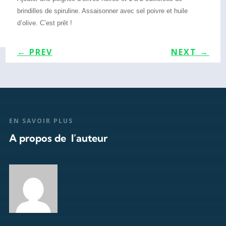
brindilles de spiruline. Assaisonner avec sel poivre et huile
d’olive. C’est prêt !
←
PREV
NEXT
→
EN SAVOIR PLUS
A propos de l’auteur