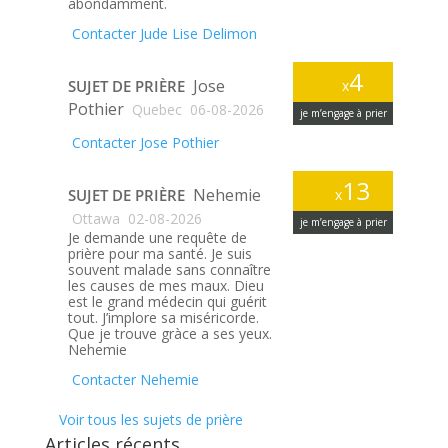
abondamment.
Contacter Jude Lise Delimon
4
Jose
SUJET DE PRIÈRE
x
Pothier
Quebec
06-08-2026
je m’engage à prier
Contacter Jose Pothier
13
Nehemie
SUJET DE PRIÈRE
x
Ottawa
02-08-2026
je m’engage à prier
Je demande une requête de
prière pour ma santé. Je suis
souvent malade sans connaître
les causes de mes maux. Dieu
est le grand médecin qui guérit
tout. J’implore sa miséricorde.
Que je trouve gràce a ses yeux.
Nehemie
Contacter Nehemie
Voir tous les sujets de prière
Articles récents