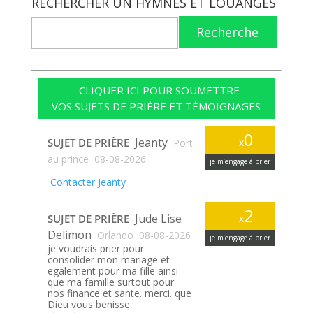
RECHERCHER UN HYMNES ET LOUANGES
Recherche
CLIQUER ICI POUR SOUMETTRE
VOS SUJETS DE PRIÈRE ET TÉMOIGNAGES
0
Jeanty
SUJET DE PRIÈRE
x
Port
au prince
08-08-2026
je m’engage à prier
Contacter Jeanty
2
Jude Lise
SUJET DE PRIÈRE
x
Delimon
Orlando
08-08-2026
je m’engage à prier
je voudrais prier pour
consolider mon mariage et
egalement pour ma fille ainsi
que ma famille surtout pour
nos finance et sante. merci. que
Dieu vous benisse