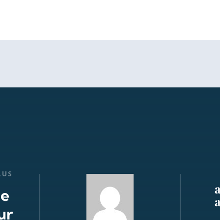
LUS
de
ur