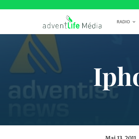
RADIO
Iph
Mai 13, 2011