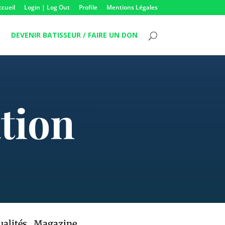
ccueil
Login | Log Out
Profile
Mentions Légales
DEVENIR BATISSEUR / FAIRE UN DON
tion
ualités
,
Magazine