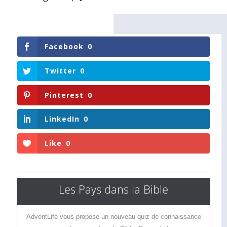
Facebook
0
Twitter
0
Pinterest
0
LinkedIn
0
Like
0
Les Pays dans la Bible
AdventLife vous propose un nouveau quiz de connaissance