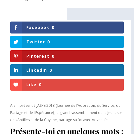
Facebook
0
Twitter
0
Pinterest
0
LinkedIn
0
Like
0
Alan, présent à JASPE 2013 (Journée de l’Adoration, du Service, du
Partage et de l’Espérance), le grand rassemblement de la Jeunesse
des Antilles et de la Guyane, partage sa foi avec Advenlife.
Présente-toi en quelques mots :