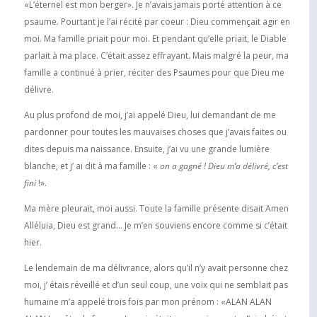
«L’éternel est mon berger». Je n’avais jamais porté attention à ce
psaume. Pourtant je l’ai récité par coeur : Dieu commençait agir en
moi. Ma famille priait pour moi. Et pendant qu’elle priait, le Diable
parlait à ma place. C’était assez effrayant. Mais malgré la peur, ma
famille a continué à prier, réciter des Psaumes pour que Dieu me
délivre.
Au plus profond de moi, j’ai appelé Dieu, lui demandant de me
pardonner pour toutes les mauvaises choses que j’avais faites ou
dites depuis ma naissance. Ensuite, j’ai vu une grande lumière
blanche, et j’ ai dit à ma famille : «
on a gagné ! Dieu m’a délivré, c’est
fini
!».
Ma mère pleurait, moi aussi. Toute la famille présente disait Amen
Alléluia, Dieu est grand… Je m’en souviens encore comme si c’était
hier.
Le lendemain de ma délivrance, alors qu’il n’y avait personne chez
moi, j’ étais réveillé et d’un seul coup, une voix qui ne semblait pas
humaine m’a appelé trois fois par mon prénom : «ALAN ALAN