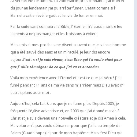
ALAN ! arrête de fumer». La voix était impressionnante. J’ai obéi et
du jour au lendemain j’ai pu arrêter fumer. C’était comme si l’
Eternel avait enlevé le goût et l’envie de fumer en moi.
Par la suite sans connaitre la Bible, l’ Eternel m’a aussi montré les
aliments à ne pas manger et les boissons à éviter.
Mes amis et mes proches me disent souvent que je suis un homme
qui a été sauvé des eaux et un miraculé. Je leur dis encore
aujourd’hui : «
si je suis vivant, c’est Dieu qui l’a voulu ainsi pour
que j’ aille témoigner de ce que j’ai vu et entendu.
»
Voila mon expérience avec l’ Eternel et c est ce que j’ai vécu ! J’ ai
fumé pendant 11 ans de ma vie sans m’ arrêter mais Dieu avait d’
autres plans pour moi .
Aujourd’hui, cela fait 8 ans que je ne fume plus. Depuis 2005, je
fréquente l’église adventiste et, en 2009 que j’ai donné ma vie à
Christ et je suis devenu une nouvelle créature et je dis Amen à cela.
Ma voiture n’a pas voulu démarrer pour que j’aille au temple de
Salem (Guadeloupe) le jour de mon baptême. Mais c’est Dieu qui