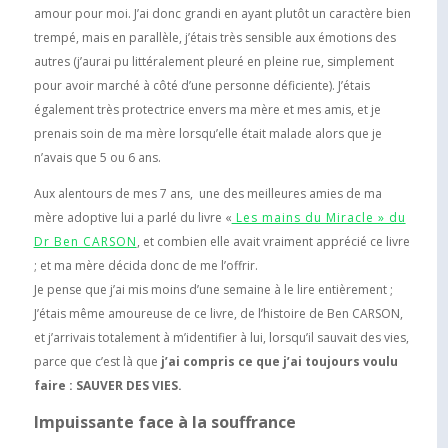
amour pour moi. J’ai donc grandi en ayant plutôt un caractère bien
trempé, mais en parallèle, j’étais très sensible aux émotions des
autres (j’aurai pu littéralement pleuré en pleine rue, simplement
pour avoir marché à côté d’une personne déficiente). J’étais
également très protectrice envers ma mère et mes amis, et je
prenais soin de ma mère lorsqu’elle était malade alors que je
n’avais que 5 ou 6 ans.
Aux alentours de mes 7 ans, une des meilleures amies de ma
mère adoptive lui a parlé du livre «
Les mains du Miracle » du
Dr Ben CARSON
, et combien elle avait vraiment apprécié ce livre
; et ma mère décida donc de me l’offrir.
Je pense que j’ai mis moins d’une semaine à le lire entièrement ;
J’étais même amoureuse de ce livre, de l’histoire de Ben CARSON,
et j’arrivais totalement à m’identifier à lui, lorsqu’il sauvait des vies,
parce que c’est là que
j’ai compris ce que j’ai toujours voulu
faire : SAUVER DES VIES.
Impuissante face à la souffrance