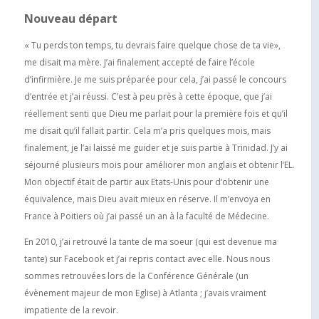
Nouveau départ
« Tu perds ton temps, tu devrais faire quelque chose de ta vie»,
me disait ma mère. J’ai finalement accepté de faire l’école
d’infirmière. Je me suis préparée pour cela, j’ai passé le concours
d’entrée et j’ai réussi. C’est à peu près à cette époque, que j’ai
réellement senti que Dieu me parlait pour la première fois et qu’il
me disait qu’il fallait partir. Cela m’a pris quelques mois, mais
finalement, je l’ai laissé me guider et je suis partie à Trinidad. J’y ai
séjourné plusieurs mois pour améliorer mon anglais et obtenir l’EL.
Mon objectif était de partir aux Etats-Unis pour d’obtenir une
équivalence, mais Dieu avait mieux en réserve. Il m’envoya en
France à Poitiers où j’ai passé un an à la faculté de Médecine.
En 2010, j’ai retrouvé la tante de ma soeur (qui est devenue ma
tante) sur Facebook et j’ai repris contact avec elle. Nous nous
sommes retrouvées lors de la Conférence Générale (un
évènement majeur de mon Eglise) à Atlanta ; j’avais vraiment
impatiente de la revoir.