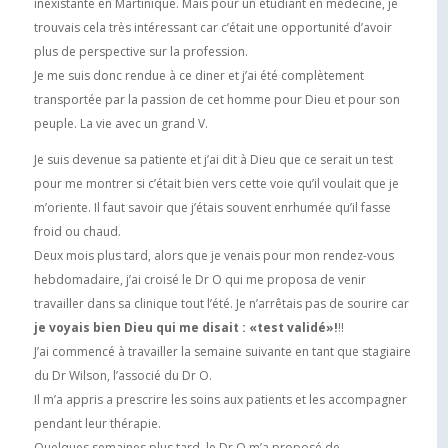
inexistante en Martinique. Mais pour un étudiant en médecine, je
trouvais cela très intéressant car c’était une opportunité d’avoir
plus de perspective sur la profession.
Je me suis donc rendue à ce diner et j’ai été complètement
transportée par la passion de cet homme pour Dieu et pour son
peuple. La vie avec un grand V.
Je suis devenue sa patiente et j’ai dit à Dieu que ce serait un test
pour me montrer si c’était bien vers cette voie qu’il voulait que je
m’oriente. Il faut savoir que j’étais souvent enrhumée qu’il fasse
froid ou chaud.
Deux mois plus tard, alors que je venais pour mon rendez-vous
hebdomadaire, j’ai croisé le Dr O qui me proposa de venir
travailler dans sa clinique tout l’été. Je n’arrêtais pas de sourire car
je voyais bien Dieu qui me disait : «test validé»!
!!
J’ai commencé à travailler la semaine suivante en tant que stagiaire
du Dr Wilson, l’associé du Dr O.
Il m’a appris a prescrire les soins aux patients et les accompagner
pendant leur thérapie.
Quelques semaines plus tard, le Dr O m’a proposé de