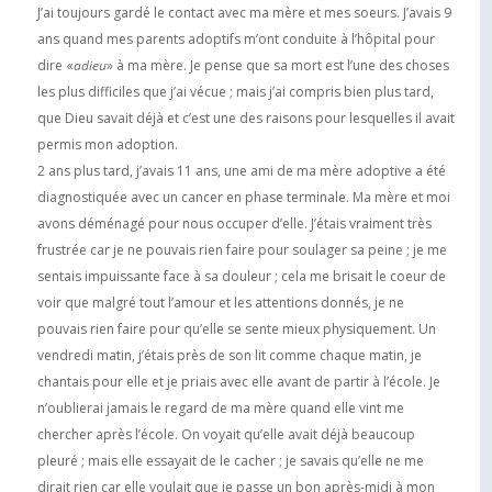
J’ai toujours gardé le contact avec ma mère et mes soeurs. J’avais 9
ans quand mes parents adoptifs m’ont conduite à l’hôpital pour
dire «
adieu
» à ma mère. Je pense que sa mort est l’une des choses
les plus difficiles que j’ai vécue ; mais j’ai compris bien plus tard,
que Dieu savait déjà et c’est une des raisons pour lesquelles il avait
permis mon adoption.
2 ans plus tard, j’avais 11 ans, une ami de ma mère adoptive a été
diagnostiquée avec un cancer en phase terminale. Ma mère et moi
avons déménagé pour nous occuper d’elle. J’étais vraiment très
frustrée car je ne pouvais rien faire pour soulager sa peine ; je me
sentais impuissante face à sa douleur ; cela me brisait le coeur de
voir que malgré tout l’amour et les attentions donnés, je ne
pouvais rien faire pour qu’elle se sente mieux physiquement. Un
vendredi matin, j’étais près de son lit comme chaque matin, je
chantais pour elle et je priais avec elle avant de partir à l’école. Je
n’oublierai jamais le regard de ma mère quand elle vint me
chercher après l’école. On voyait qu’elle avait déjà beaucoup
pleuré ; mais elle essayait de le cacher ; je savais qu’elle ne me
dirait rien car elle voulait que je passe un bon après-midi à mon