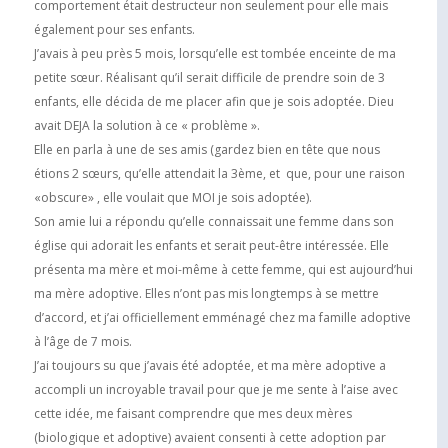
comportement était destructeur non seulement pour elle mais
également pour ses enfants.
J’avais à peu près 5 mois, lorsqu’elle est tombée enceinte de ma
petite sœur. Réalisant qu’il serait difficile de prendre soin de 3
enfants, elle décida de me placer afin que je sois adoptée. Dieu
avait DEJA la solution à ce « problème ».
Elle en parla à une de ses amis (gardez bien en tête que nous
étions 2 sœurs, qu’elle attendait la 3ème, et que, pour une raison
«obscure» , elle voulait que MOI je sois adoptée).
Son amie lui a répondu qu’elle connaissait une femme dans son
église qui adorait les enfants et serait peut-être intéressée. Elle
présenta ma mère et moi-même à cette femme, qui est aujourd’hui
ma mère adoptive. Elles n’ont pas mis longtemps à se mettre
d’accord, et j’ai officiellement emménagé chez ma famille adoptive
à l’âge de 7 mois.
J’ai toujours su que j’avais été adoptée, et ma mère adoptive a
accompli un incroyable travail pour que je me sente à l’aise avec
cette idée, me faisant comprendre que mes deux mères
(biologique et adoptive) avaient consenti à cette adoption par