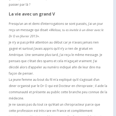
passer par là ?
La vie avec un grand V
Presqu’un an et demi d’interrogations se sont passés, j’ai un jour
reçu un message qui disait «
Melissa, tu es invitée à un diner avec le
Dr O en février 2013
».
Je n’y ai pas prêté attention au début car je n’avais jamais rien
gagné et surtout j’avais appris qu’il n’y a rien de gratuit en
Amérique. Une semaine plus tard, j’ai reçu le même message. Je
pensais que c’était des spams et cela m’agaçait vraiment. J’ai
décidé alors d’appeler au numéro indiqué afin de leur dire ma
façon de penser.
La jeune femme au bout du fil m’a expliqué qu’il s’agissait d’un
diner organisé par le Dr O qui est Docteur en chiropraxie ; il aide la
communauté et présente au public cette branche peu connue de la
médecine.
Je ne savais pas du tout ce qu’était un chiropracteur parce que
cette profession est très rare en France et complètement