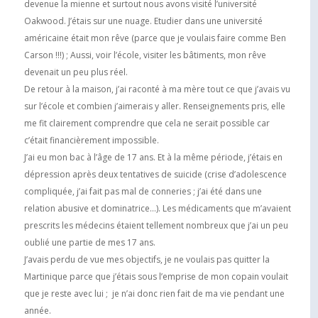
devenue la mienne et surtout nous avons visité l’université
Oakwood. J’étais sur une nuage. Etudier dans une université
américaine était mon rêve (parce que je voulais faire comme Ben
Carson !!!) ; Aussi, voir l’école, visiter les bâtiments, mon rêve
devenait un peu plus réel.
De retour à la maison, j’ai raconté à ma mère tout ce que j’avais vu
sur l’école et combien j’aimerais y aller. Renseignements pris, elle
me fit clairement comprendre que cela ne serait possible car
c’était financièrement impossible.
J’ai eu mon bac à l’âge de 17 ans. Et à la même période, j’étais en
dépression après deux tentatives de suicide (crise d’adolescence
compliquée, j’ai fait pas mal de conneries ; j’ai été dans une
relation abusive et dominatrice…). Les médicaments que m’avaient
prescrits les médecins étaient tellement nombreux que j’ai un peu
oublié une partie de mes 17 ans.
J’avais perdu de vue mes objectifs, je ne voulais pas quitter la
Martinique parce que j’étais sous l’emprise de mon copain voulait
que je reste avec lui ; je n’ai donc rien fait de ma vie pendant une
année.